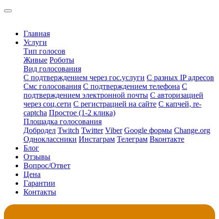
Главная
Услуги
Тип голосов
Живые
Роботы
Вид голосования
С подтверждением через гос.услуги
С разных IP адресов
Смс голосования
С подтверждением телефона
С
подтверждением электронной почты
С авторизацией
через соц.сети
С регистрацией на сайте
С капчей, re-
captcha
Простое (1-2 клика)
Площадка голосования
Добродел
Twitch
Twitter
Viber
Google формы
Change.org
Одноклассники
Инстаграм
Телеграм
Вконтакте
Блог
Отзывы
Вопрос/Ответ
Цена
Гарантии
Контакты