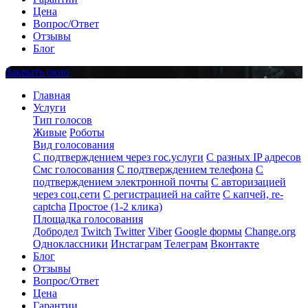
Цена
Вопрос/Ответ
Отзывы
Блог
Закрыть окно
Главная
Услуги
Тип голосов
Живые
Роботы
Вид голосования
С подтверждением через гос.услуги
С разных IP адресов
Смс голосования
С подтверждением телефона
С
подтверждением электронной почты
С авторизацией
через соц.сети
С регистрацией на сайте
С капчей, re-
captcha
Простое (1-2 клика)
Площадка голосования
Добродел
Twitch
Twitter
Viber
Google формы
Change.org
Одноклассники
Инстаграм
Телеграм
Вконтакте
Блог
Отзывы
Вопрос/Ответ
Цена
Гарантии