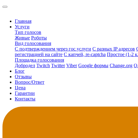
Главная
Услуги
Тип голосов
Живые
Роботы
Вид голосования
С подтверждением через гос.услуги
С разных IP адресов
регистрацией на сайте
С капчей, re-captcha
Простое (1-2 к
Площадка голосования
Добродел
Twitch
Twitter
Viber
Google формы
Change.org
О
Блог
Отзывы
Вопрос/Ответ
Цена
Гарантии
Контакты