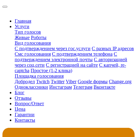
Главная
Услуги
Тип голосов
Живые
Роботы
Вид голосования
С подтверждением через гос.услуги
С разных IP адресов
Смс голосования
С подтверждением телефона
С
подтверждением электронной почты
С авторизацией
через соц.сети
С регистрацией на сайте
С капчей, re-
captcha
Простое (1-2 клика)
Площадка голосования
Добродел
Twitch
Twitter
Viber
Google формы
Change.org
Одноклассники
Инстаграм
Телеграм
Вконтакте
Блог
Отзывы
Вопрос/Ответ
Цена
Гарантии
Контакты