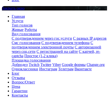
Закрыть окно
Главная
Услуги
Тип голосов
Живые
Роботы
Вид голосования
С подтверждением через гос.услуги
С разных IP адресов
Смс голосования
С подтверждением телефона
С
подтверждением электронной почты
С авторизацией
через соц.сети
С регистрацией на сайте
С капчей, re-
captcha
Простое (1-2 клика)
Площадка голосования
Добродел
Twitch
Twitter
Viber
Google формы
Change.org
Одноклассники
Инстаграм
Телеграм
Вконтакте
Блог
Отзывы
Вопрос/Ответ
Цена
Гарантии
Контакты