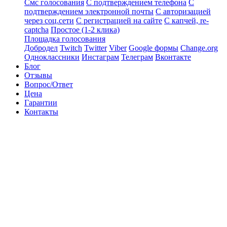
Смс голосования
С подтверждением телефона
С
подтверждением электронной почты
С авторизацией
через соц.сети
С регистрацией на сайте
С капчей, re-
captcha
Простое (1-2 клика)
Площадка голосования
Добродел
Twitch
Twitter
Viber
Google формы
Change.org
Одноклассники
Инстаграм
Телеграм
Вконтакте
Блог
Отзывы
Вопрос/Ответ
Цена
Гарантии
Контакты