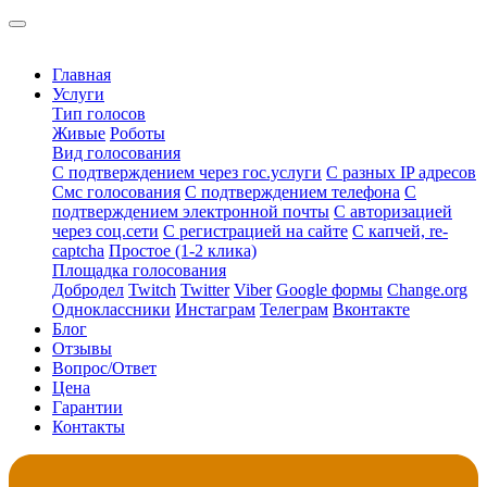
Главная
Услуги
Тип голосов
Живые
Роботы
Вид голосования
С подтверждением через гос.услуги
С разных IP адресов
Смс голосования
С подтверждением телефона
С
подтверждением электронной почты
С авторизацией
через соц.сети
С регистрацией на сайте
С капчей, re-
captcha
Простое (1-2 клика)
Площадка голосования
Добродел
Twitch
Twitter
Viber
Google формы
Change.org
Одноклассники
Инстаграм
Телеграм
Вконтакте
Блог
Отзывы
Вопрос/Ответ
Цена
Гарантии
Контакты