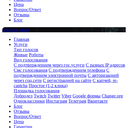
Цена
Вопрос/Ответ
Отзывы
Блог
Закрыть окно
Главная
Услуги
Тип голосов
Живые
Роботы
Вид голосования
С подтверждением через гос.услуги
С разных IP адресов
Смс голосования
С подтверждением телефона
С
подтверждением электронной почты
С авторизацией
через соц.сети
С регистрацией на сайте
С капчей, re-
captcha
Простое (1-2 клика)
Площадка голосования
Добродел
Twitch
Twitter
Viber
Google формы
Change.org
Одноклассники
Инстаграм
Телеграм
Вконтакте
Блог
Отзывы
Вопрос/Ответ
Цена
Гарантии