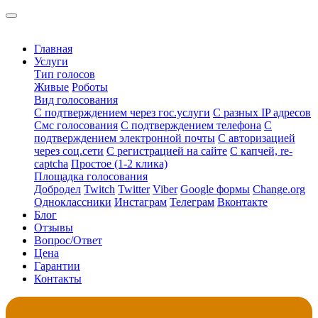
Главная
Услуги
Тип голосов
Живые
Роботы
Вид голосования
С подтверждением через гос.услуги
С разных IP адресов
Смс голосования
С подтверждением телефона
С
подтверждением электронной почты
С авторизацией
через соц.сети
С регистрацией на сайте
С капчей, re-
captcha
Простое (1-2 клика)
Площадка голосования
Добродел
Twitch
Twitter
Viber
Google формы
Change.org
Одноклассники
Инстаграм
Телеграм
Вконтакте
Блог
Отзывы
Вопрос/Ответ
Цена
Гарантии
Контакты