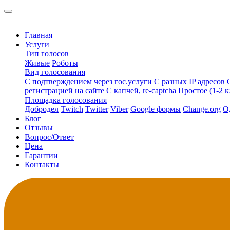
Главная
Услуги
Тип голосов
Живые
Роботы
Вид голосования
С подтверждением через гос.услуги
С разных IP адресов
регистрацией на сайте
С капчей, re-captcha
Простое (1-2 к
Площадка голосования
Добродел
Twitch
Twitter
Viber
Google формы
Change.org
О
Блог
Отзывы
Вопрос/Ответ
Цена
Гарантии
Контакты