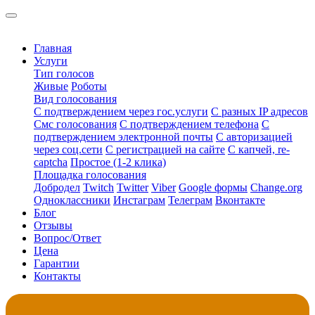
Главная
Услуги
Тип голосов
Живые
Роботы
Вид голосования
С подтверждением через гос.услуги
С разных IP адресов
Смс голосования
С подтверждением телефона
С
подтверждением электронной почты
С авторизацией
через соц.сети
С регистрацией на сайте
С капчей, re-
captcha
Простое (1-2 клика)
Площадка голосования
Добродел
Twitch
Twitter
Viber
Google формы
Change.org
Одноклассники
Инстаграм
Телеграм
Вконтакте
Блог
Отзывы
Вопрос/Ответ
Цена
Гарантии
Контакты