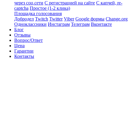
через соц.сети
С регистрацией на сайте
С капчей, re-
captcha
Простое (1-2 клика)
Площадка голосования
Добродел
Twitch
Twitter
Viber
Google формы
Change.org
Одноклассники
Инстаграм
Телеграм
Вконтакте
Блог
Отзывы
Вопрос/Ответ
Цена
Гарантии
Контакты