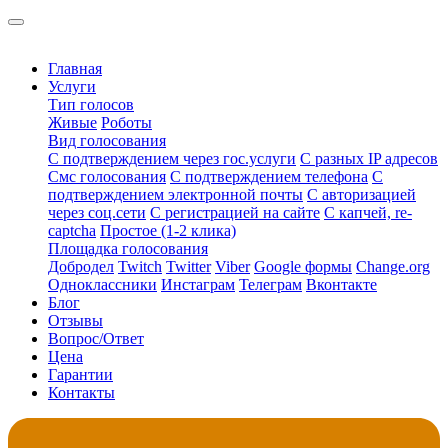
Главная
Услуги
Тип голосов
Живые
Роботы
Вид голосования
С подтверждением через гос.услуги
С разных IP адресов
Смс голосования
С подтверждением телефона
С
подтверждением электронной почты
С авторизацией
через соц.сети
С регистрацией на сайте
С капчей, re-
captcha
Простое (1-2 клика)
Площадка голосования
Добродел
Twitch
Twitter
Viber
Google формы
Change.org
Одноклассники
Инстаграм
Телеграм
Вконтакте
Блог
Отзывы
Вопрос/Ответ
Цена
Гарантии
Контакты