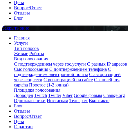
Цена
Вопрос/Ответ
Отзывы
Блог
Закрыть окно
Главная
Услуги
Тип голосов
Живые
Роботы
Вид голосования
С подтверждением через гос.услуги
С разных IP адресов
Смс голосования
С подтверждением телефона
С
подтверждением электронной почты
С авторизацией
через соц.сети
С регистрацией на сайте
С капчей, re-
captcha
Простое (1-2 клика)
Площадка голосования
Добродел
Twitch
Twitter
Viber
Google формы
Change.org
Одноклассники
Инстаграм
Телеграм
Вконтакте
Блог
Отзывы
Вопрос/Ответ
Цена
Гарантии