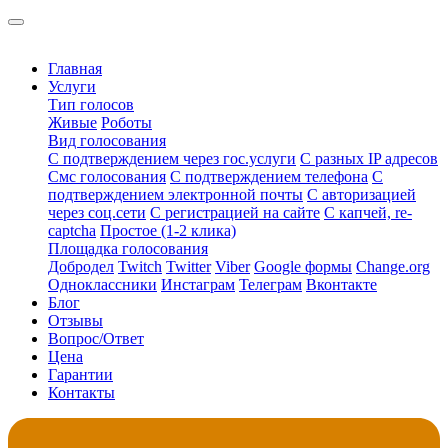
Главная
Услуги
Тип голосов
Живые
Роботы
Вид голосования
С подтверждением через гос.услуги
С разных IP адресов
Смс голосования
С подтверждением телефона
С
подтверждением электронной почты
С авторизацией
через соц.сети
С регистрацией на сайте
С капчей, re-
captcha
Простое (1-2 клика)
Площадка голосования
Добродел
Twitch
Twitter
Viber
Google формы
Change.org
Одноклассники
Инстаграм
Телеграм
Вконтакте
Блог
Отзывы
Вопрос/Ответ
Цена
Гарантии
Контакты