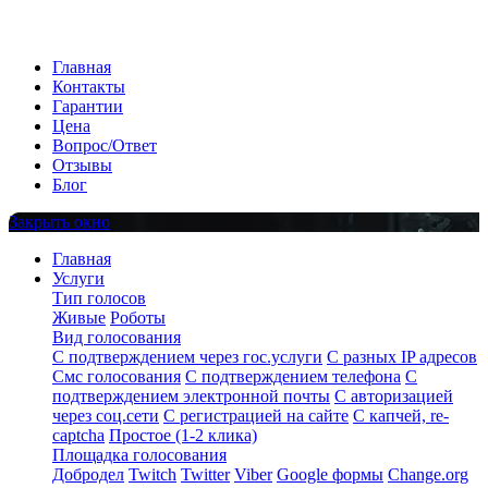
Главная
Контакты
Гарантии
Цена
Вопрос/Ответ
Отзывы
Блог
Закрыть окно
Главная
Услуги
Тип голосов
Живые
Роботы
Вид голосования
С подтверждением через гос.услуги
С разных IP адресов
Смс голосования
С подтверждением телефона
С
подтверждением электронной почты
С авторизацией
через соц.сети
С регистрацией на сайте
С капчей, re-
captcha
Простое (1-2 клика)
Площадка голосования
Добродел
Twitch
Twitter
Viber
Google формы
Change.org