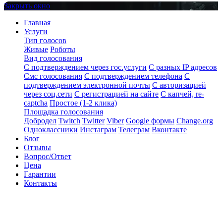
Закрыть окно
Главная
Услуги
Тип голосов
Живые
Роботы
Вид голосования
С подтверждением через гос.услуги
С разных IP адресов
Смс голосования
С подтверждением телефона
С
подтверждением электронной почты
С авторизацией
через соц.сети
С регистрацией на сайте
С капчей, re-
captcha
Простое (1-2 клика)
Площадка голосования
Добродел
Twitch
Twitter
Viber
Google формы
Change.org
Одноклассники
Инстаграм
Телеграм
Вконтакте
Блог
Отзывы
Вопрос/Ответ
Цена
Гарантии
Контакты