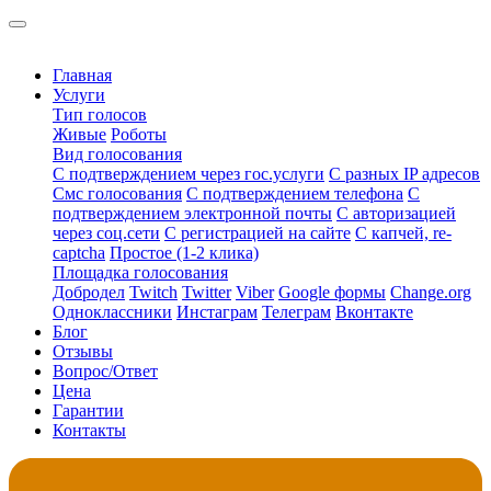
Главная
Услуги
Тип голосов
Живые
Роботы
Вид голосования
С подтверждением через гос.услуги
С разных IP адресов
Смс голосования
С подтверждением телефона
С
подтверждением электронной почты
С авторизацией
через соц.сети
С регистрацией на сайте
С капчей, re-
captcha
Простое (1-2 клика)
Площадка голосования
Добродел
Twitch
Twitter
Viber
Google формы
Change.org
Одноклассники
Инстаграм
Телеграм
Вконтакте
Блог
Отзывы
Вопрос/Ответ
Цена
Гарантии
Контакты