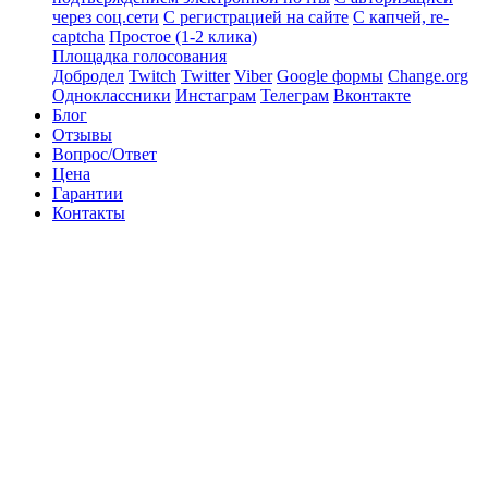
через соц.сети
С регистрацией на сайте
С капчей, re-
captcha
Простое (1-2 клика)
Площадка голосования
Добродел
Twitch
Twitter
Viber
Google формы
Change.org
Одноклассники
Инстаграм
Телеграм
Вконтакте
Блог
Отзывы
Вопрос/Ответ
Цена
Гарантии
Контакты