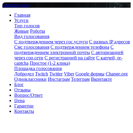
Закрыть окно
Главная
Услуги
Тип голосов
Живые
Роботы
Вид голосования
С подтверждением через гос.услуги
С разных IP адресов
Смс голосования
С подтверждением телефона
С
подтверждением электронной почты
С авторизацией
через соц.сети
С регистрацией на сайте
С капчей, re-
captcha
Простое (1-2 клика)
Площадка голосования
Добродел
Twitch
Twitter
Viber
Google формы
Change.org
Одноклассники
Инстаграм
Телеграм
Вконтакте
Блог
Отзывы
Вопрос/Ответ
Цена
Гарантии
Контакты