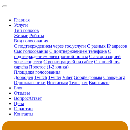
Главная
Услуги
Тип голосов
Живые
Роботы
Вид голосования
С подтверждением через гос.услуги
С разных IP адресов
Смс голосования
С подтверждением телефона
С
подтверждением электронной почты
С авторизацией
через соц.сети
С регистрацией на сайте
С капчей, re-
captcha
Простое (1-2 клика)
Площадка голосования
Добродел
Twitch
Twitter
Viber
Google формы
Change.org
Одноклассники
Инстаграм
Телеграм
Вконтакте
Блог
Отзывы
Вопрос/Ответ
Цена
Гарантии
Контакты