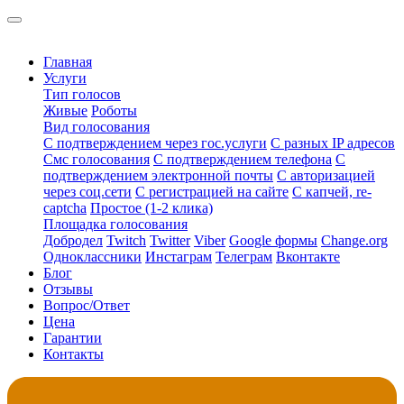
Главная
Услуги
Тип голосов
Живые
Роботы
Вид голосования
С подтверждением через гос.услуги
С разных IP адресов
Смс голосования
С подтверждением телефона
С
подтверждением электронной почты
С авторизацией
через соц.сети
С регистрацией на сайте
С капчей, re-
captcha
Простое (1-2 клика)
Площадка голосования
Добродел
Twitch
Twitter
Viber
Google формы
Change.org
Одноклассники
Инстаграм
Телеграм
Вконтакте
Блог
Отзывы
Вопрос/Ответ
Цена
Гарантии
Контакты