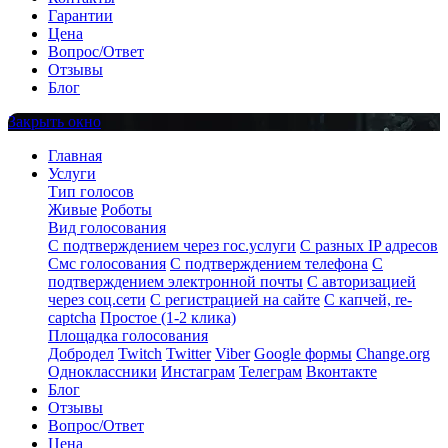
Гарантии
Цена
Вопрос/Ответ
Отзывы
Блог
Закрыть окно
Главная
Услуги
Тип голосов
Живые
Роботы
Вид голосования
С подтверждением через гос.услуги
С разных IP адресов
Смс голосования
С подтверждением телефона
С
подтверждением электронной почты
С авторизацией
через соц.сети
С регистрацией на сайте
С капчей, re-
captcha
Простое (1-2 клика)
Площадка голосования
Добродел
Twitch
Twitter
Viber
Google формы
Change.org
Одноклассники
Инстаграм
Телеграм
Вконтакте
Блог
Отзывы
Вопрос/Ответ
Цена