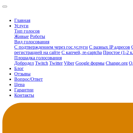
Главная
Услуги
Тип голосов
Живые
Роботы
Вид голосования
С подтверждением через гос.услуги
С разных IP адресов
регистрацией на сайте
С капчей, re-captcha
Простое (1-2 к
Площадка голосования
Добродел
Twitch
Twitter
Viber
Google формы
Change.org
О
Блог
Отзывы
Вопрос/Ответ
Цена
Гарантии
Контакты