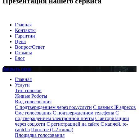
Презентация нашего сервиса
Главная
Контакты
Гарантии
Цена
Вопрос/Ответ
Отзывы
Блог
Закрыть окно
Главная
Услуги
Тип голосов
Живые
Роботы
Вид голосования
С подтверждением через гос.услуги
С разных IP адресов
Смс голосования
С подтверждением телефона
С
подтверждением электронной почты
С авторизацией
через соц.сети
С регистрацией на сайте
С капчей, re-
captcha
Простое (1-2 клика)
Площадка голосования