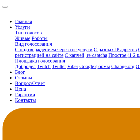
Главная
Услуги
Тип голосов
Живые
Роботы
Вид голосования
С подтверждением через гос.услуги
С разных IP адресов
регистрацией на сайте
С капчей, re-captcha
Простое (1-2 к
Площадка голосования
Добродел
Twitch
Twitter
Viber
Google формы
Change.org
О
Блог
Отзывы
Вопрос/Ответ
Цена
Гарантии
Контакты