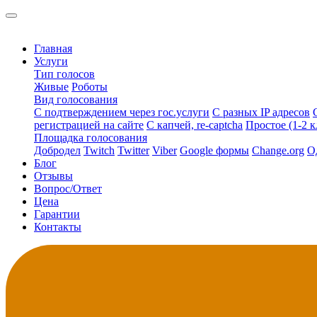
Главная
Услуги
Тип голосов
Живые
Роботы
Вид голосования
С подтверждением через гос.услуги
С разных IP адресов
регистрацией на сайте
С капчей, re-captcha
Простое (1-2 к
Площадка голосования
Добродел
Twitch
Twitter
Viber
Google формы
Change.org
О
Блог
Отзывы
Вопрос/Ответ
Цена
Гарантии
Контакты