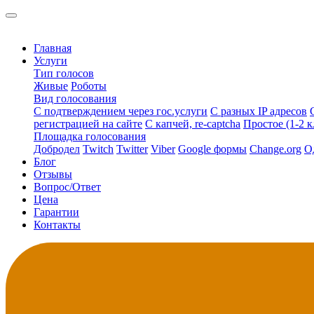
Главная
Услуги
Тип голосов
Живые
Роботы
Вид голосования
С подтверждением через гос.услуги
С разных IP адресов
регистрацией на сайте
С капчей, re-captcha
Простое (1-2 к
Площадка голосования
Добродел
Twitch
Twitter
Viber
Google формы
Change.org
О
Блог
Отзывы
Вопрос/Ответ
Цена
Гарантии
Контакты